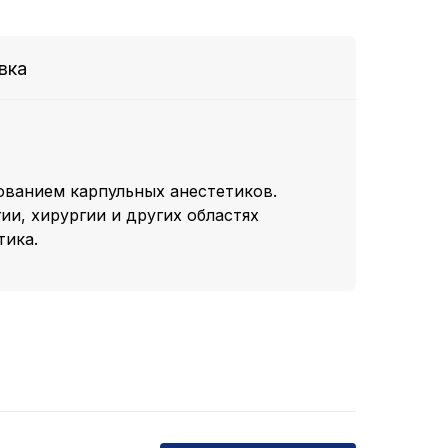
вка
ованием карпульных анестетиков.
и, хирургии и других областях
тика.