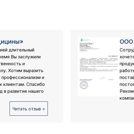
дицины»
ООО
ией длительный
Сотру
ремя Вы заслужили
хочет
твенность и
проду
елу. Хотим выразить
работ
й профессионализм и
поста
к клиентам. Спасибо
посто
д в развитие нашего
Реком
компан
Читать отзыв >