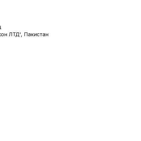
ц
он ЛТД',
Пакистан