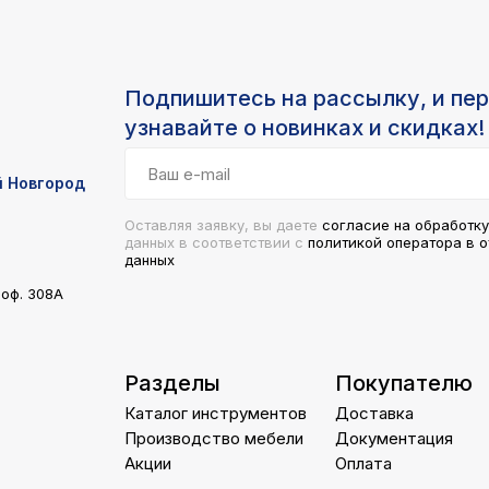
Подпишитесь на рассылку, и пе
узнавайте о новинках и скидках!
й Новгород
Оставляя заявку, вы даете
согласие на обработк
данных в соответствии с
поли
тикой опер
атора в 
данных
 оф. 308А
Разделы
Покупателю
Каталог инструментов
Доставка
Производство мебели
Документация
Акции
Оплата