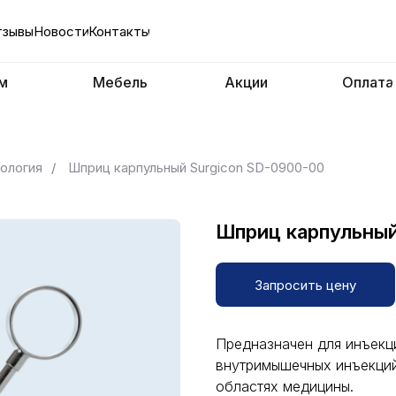
тзывы
Новости
Контакты
м
Мебель
Акции
Оплата
ология
/
Шприц карпульный Surgicon SD-0900-00
Шприц карпульный
Запросить цену
Предназначен для инъекц
внутримышечных инъекций,
областях медицины.