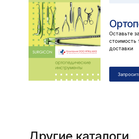
Ортоп
Оставьте за
cтоимость т
доставки
Запросит
Другие каталоги