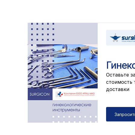
Гинек
Оставьте за
cтоимость т
доставки
Запросит