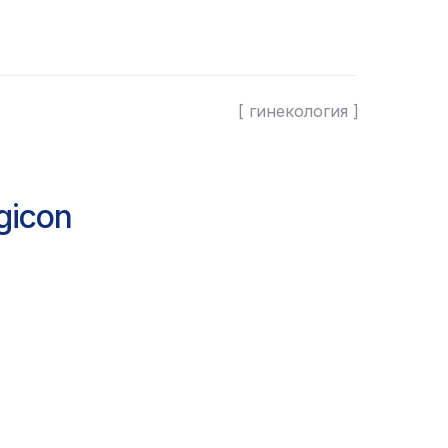
[ гинекология ]
gicon