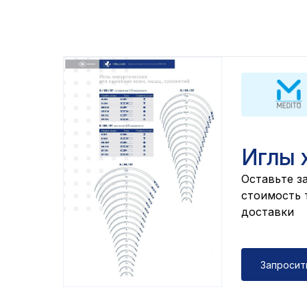
Иглы 
Оставьте за
cтоимость т
доставки
Запросит