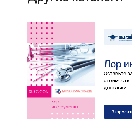
Лор и
Оставьте за
cтоимость т
доставки
Запросит