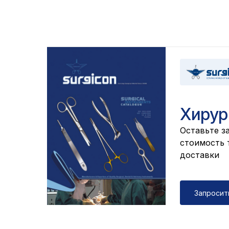
Хирур
Оставьте за
cтоимость т
доставки
Запросит