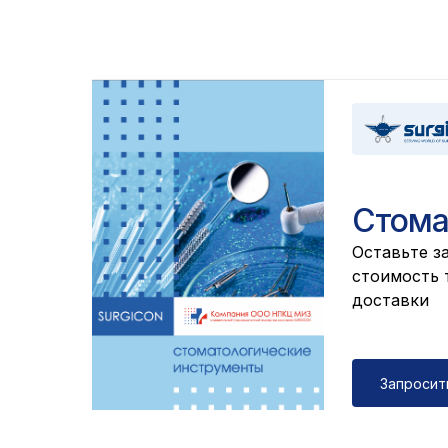
Стома
Оставьте за
cтоимость т
доставки
Запросит