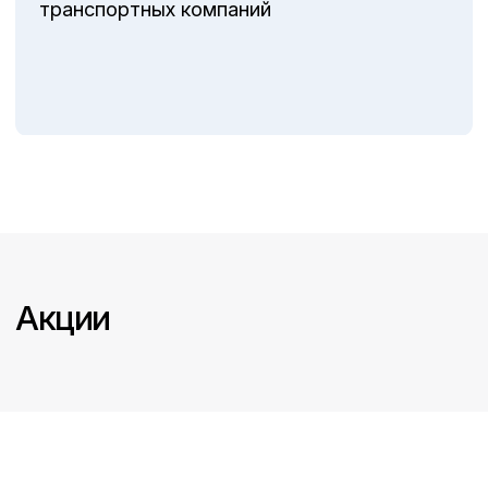
ООО "НПКЦ "МИЗ" центральный офис
г. Нижний Новгород
Адрес: 603108, г.Н.Новгород, ул.Кузбасская,11
Телефон:
+7 (831) 212-44-33
E-mail:
npkc@npkc.nnov.ru
ООО "НПКЦ "МИЗ" филиал
г. Екатеринбург
Адрес: 620109, г. Екатеринбург, ул.Заводская,
дом 27, оф. 308А
Телефон:
+7 (343) 301-00-30
E-mail:
npkcekat@mail.ru
ООО "НПКЦ "МИЗ" филиал г. Ростов-
на-Дону
Адрес: 344092 г. Ростов-на-Дону, ул. Бодрая
д. 28/42
Телефон:
+7 (863) 209-98-99
E-mail:
npkcmizrd@mail.ru