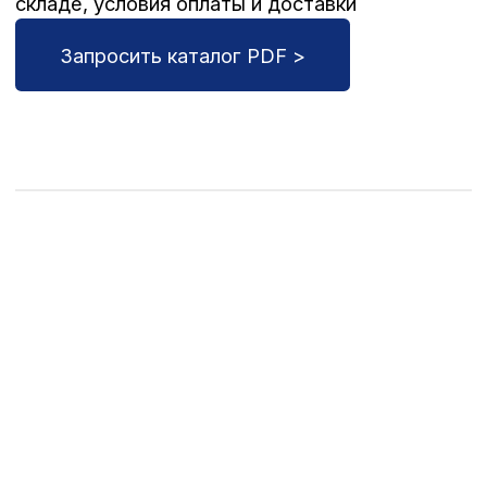
Ортопедические
инструменты Surgicon
Оставьте заявку, чтобы запросить каталог,
уточнить cтоимость товара, его наличие на
складе, условия оплаты и доставки