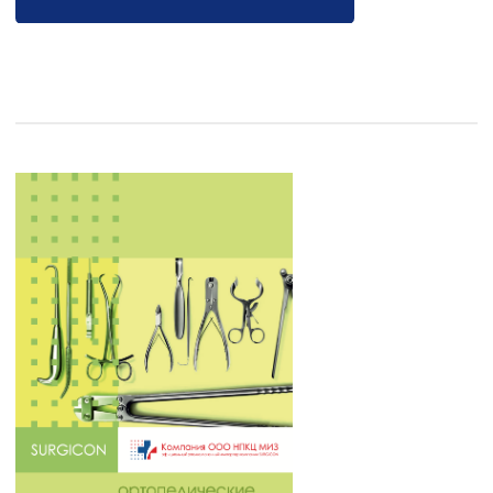
Иглы хирургические
Meditu (Венгрия)
Оставьте заявку, чтобы запросить каталог,
уточнить cтоимость товара, его наличие на
складе, условия оплаты и доставки
Запросить каталог PDF >