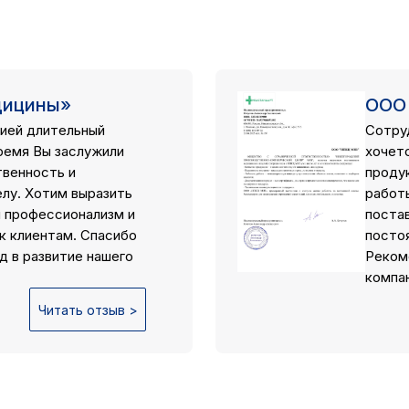
дицины»
ООО
ией длительный
Сотру
ремя Вы заслужили
хочет
твенность и
проду
елу. Хотим выразить
работ
й профессионализм и
поста
к клиентам. Спасибо
посто
д в развитие нашего
Реком
компан
Читать отзыв >