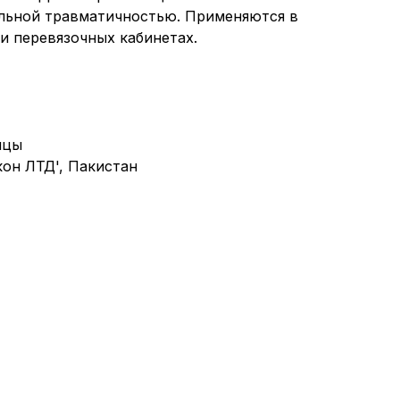
альной травматичностью. Применяются в
и перевязочных кабинетах.
ицы
он ЛТД',
Пакистан