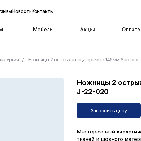
тзывы
Новости
Контакты
м
Мебель
Акции
Оплата
хирургия
/
Ножницы 2 острых конца прямые 145мм Surgicon 
Ножницы 2 острых
J-22-020
Запросить цену
Многоразовый
хирургич
тканей и шовного матер