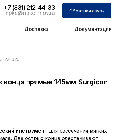
+7 (831) 212-44-33
Обратная связь
npkc@npkc.nnov.ru
Доставка
Документация
J-22-020
 конца прямые 145мм Surgicon
еский инструмент
для рассечения мягких
иала. Два острых конца обеспечивают