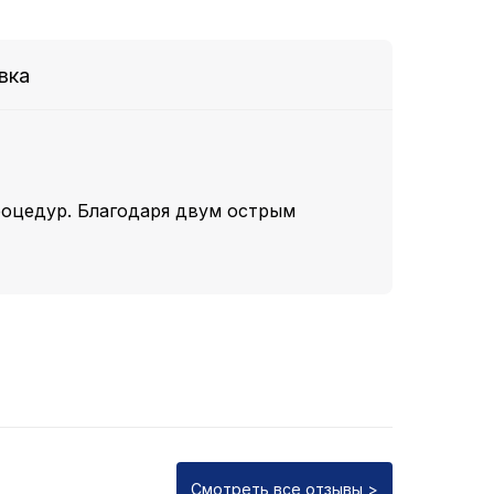
вка
роцедур. Благодаря двум острым
Смотреть все отзывы >