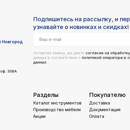
Подпишитесь на рассылку, и пе
узнавайте о новинках и скидках!
й Новгород
Оставляя заявку, вы даете
согласие на обработк
данных в соответствии с
поли
тикой опер
атора в 
данных
 оф. 308А
Разделы
Покупателю
Каталог инструментов
Доставка
Производство мебели
Документация
Акции
Оплата