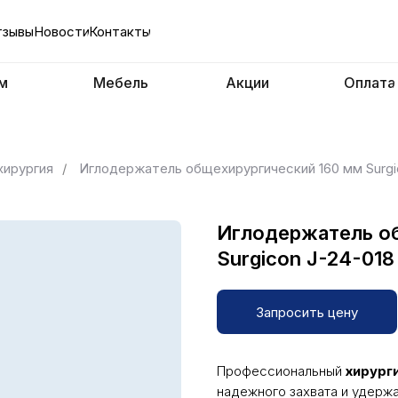
тзывы
Новости
Контакты
м
Мебель
Акции
Оплата
хирургия
/
Иглодержатель общехирургический 160 мм Surgi
Иглодержатель о
Surgicon J-24-018
Запросить цену
Профессиональный
хирург
надежного захвата и удержа