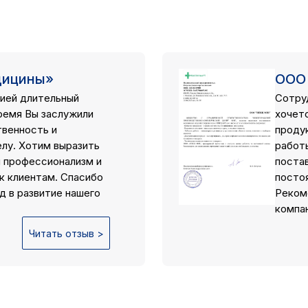
дицины»
ООО
ией длительный
Сотру
ремя Вы заслужили
хочет
твенность и
проду
елу. Хотим выразить
работ
й профессионализм и
поста
к клиентам. Спасибо
посто
д в развитие нашего
Реком
компан
Читать отзыв >