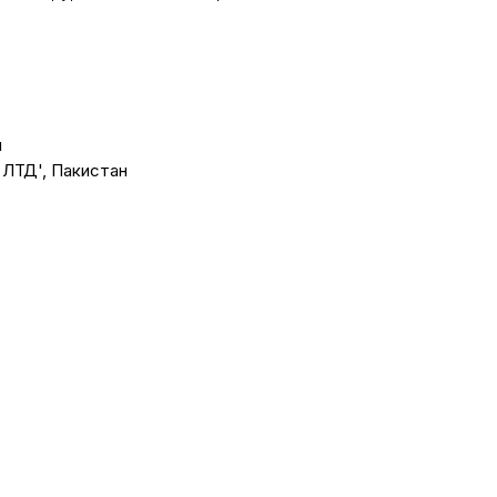
й
ЛТД',
Пакистан