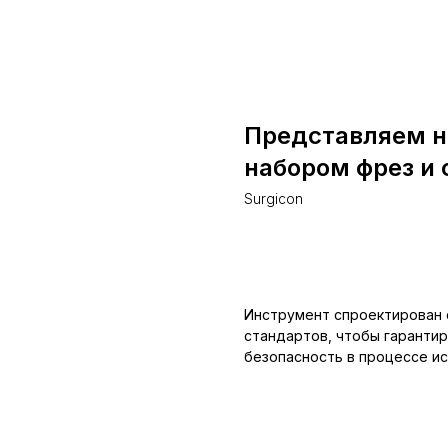
Представляем но
набором фрез и 
Surgicon
Запросить цену
Инструмент спроектирован 
стандартов, чтобы гаранти
безопасность в процессе ис